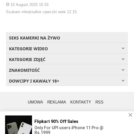
10 August 2025 15:33
Szukam młodziutkie cipeczki wiek 12 15.
SEKS KAMERKI NA ŻYWO
KATEGORIE WIDEO
KATEGORIE ZDJĘĆ
ZNAKOMITOŚĆ
DOWCIPY I KAWAŁY 18+
UMOWA
REKLAMA
KONTAKTY
RSS
«Porno na Prykoły!»
© Blog
, treści dla dorosłych, 2011 - 2026