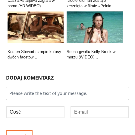
Dasza Astafjewa zagrała w
Nicole Kidman zostaje
porno (HD WIDEO)…
zerżnięta w filmie «Pełnia…
Kristen Stewart szarpie kutasy
Scena gwałtu Kelly Brook w
dwóch facetów…
morzu (WIDEO)…
DODAJ KOMENTARZ