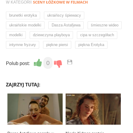
SCENY ŁÓŻKOWE W FILMACH
W KATEGORII
,
,
brunetki erotyka
ukraińscy śpiewacy
,
,
,
ukraińskie modelki
Dasza Astafjewa
śmieszne wideo
,
,
,
modelki
dziewczyna playboya
cipa w szczegółach
,
,
intymne fryzury
piękne piersi
piękna Erotyka
0
Polub post:
ZAJRZYJ TUTAJ: