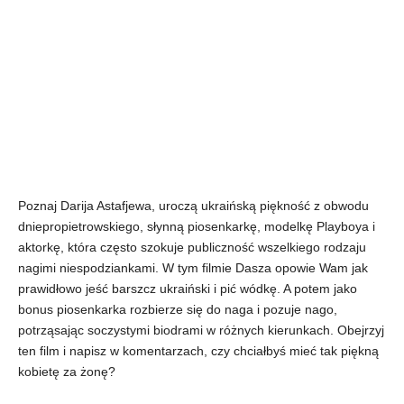
Poznaj Darija Astafjewa, uroczą ukraińską piękność z obwodu
dniepropietrowskiego, słynną piosenkarkę, modelkę Playboya i
aktorkę, która często szokuje publiczność wszelkiego rodzaju
nagimi niespodziankami. W tym filmie Dasza opowie Wam jak
prawidłowo jeść barszcz ukraiński i pić wódkę. A potem jako
bonus piosenkarka rozbierze się do naga i pozuje nago,
potrząsając soczystymi biodrami w różnych kierunkach. Obejrzyj
ten film i napisz w komentarzach, czy chciałbyś mieć tak piękną
kobietę za żonę?