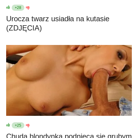
+28
Urocza twarz usiadła na kutasie
(ZDJĘCIA)
+25
Chuda blondynka podnieca się grubym