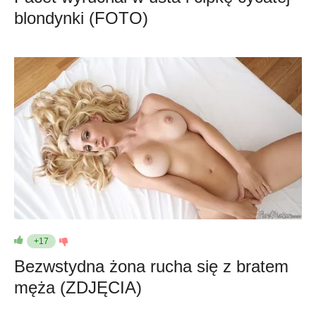
blondynki (FOTO)
+17
Bezwstydna żona rucha się z bratem
męża (ZDJĘCIA)