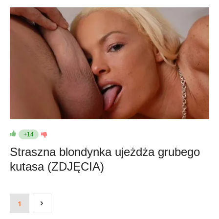
+14
Straszna blondynka ujeżdża grubego
kutasa (ZDJĘCIA)
1