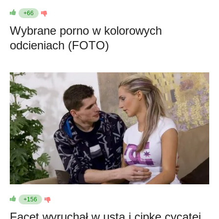
+66
Wybrane porno w kolorowych
odcieniach (FOTO)
+156
Facet wyruchał w usta i cipkę cycatej