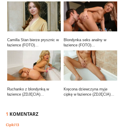
Camilla Stan bierze prysznic w
Blondynka seks analny w
łazience (FOTO)…
łazience (FOTO)…
Ruchanko z blondynką w
Kręcona dziewczyna myje
łazience (ZDJĘCIA)…
cipkę w łazience (ZDJĘCIA)…
1
KOMENTARZ
Cipki13