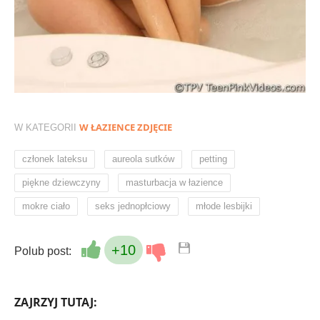
W ŁAZIENCE ZDJĘCIE
W KATEGORII
,
,
,
członek lateksu
aureola sutków
petting
,
,
piękne dziewczyny
masturbacja w łazience
,
,
mokre ciało
seks jednopłciowy
młode lesbijki
+10
Polub post:
ZAJRZYJ TUTAJ: