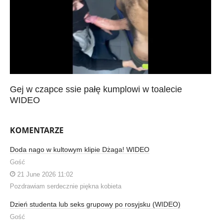
Gej w czapce ssie pałę kumplowi w toalecie
WIDEO
KOMENTARZE
Doda nago w kultowym klipie Dżaga! WIDEO
Gość
21 June 2026 11:02
Pozdrawiam serdecznie piękna kobieta
Dzień studenta lub seks grupowy po rosyjsku (WIDEO)
Gość