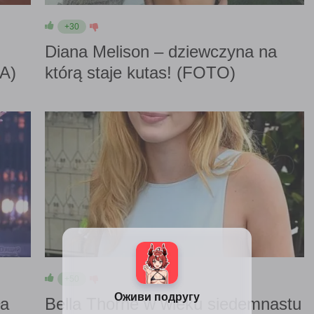
+30
Diana Melison – dziewczyna na
A)
którą staje kutas! (FOTO)
+50
ła
Bella Thorne w wieku siedemnastu