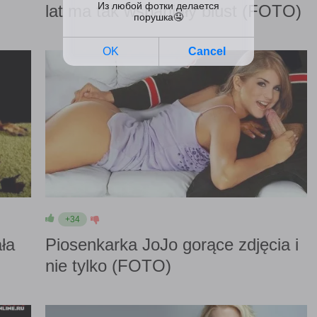
lat ma tak wspaniały biust (FOTO)
+34
ła
Piosenkarka JoJo gorące zdjęcia i
nie tylko (FOTO)