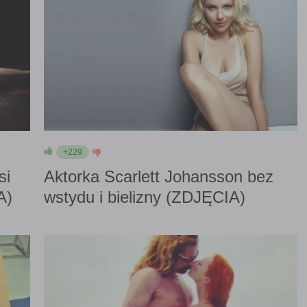
+229
si
Aktorka Scarlett Johansson bez
A)
wstydu i bielizny (ZDJĘCIA)