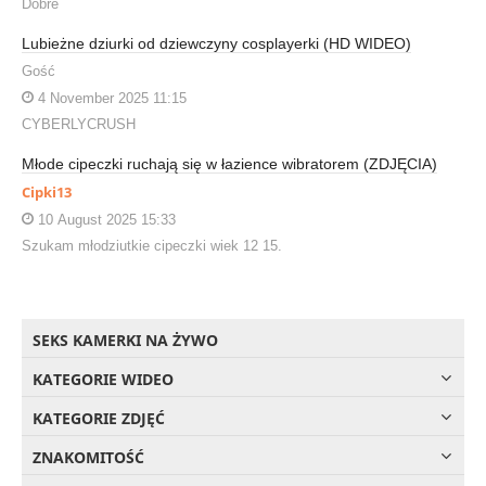
Dobre
Lubieżne dziurki od dziewczyny cosplayerki (HD WIDEO)
Gość
4 November 2025 11:15
CYBERLYCRUSH
Młode cipeczki ruchają się w łazience wibratorem (ZDJĘCIA)
Cipki13
10 August 2025 15:33
Szukam młodziutkie cipeczki wiek 12 15.
SEKS KAMERKI NA ŻYWO
KATEGORIE WIDEO
KATEGORIE ZDJĘĆ
ZNAKOMITOŚĆ