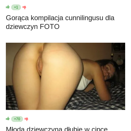
+1
Gorąca kompilacja cunnilingusu dla
dziewczyn FOTO
+70
Młoda dziewczyna dłubie w cipce