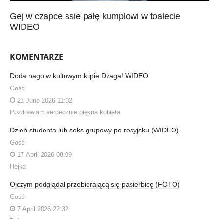
Gej w czapce ssie pałę kumplowi w toalecie
WIDEO
KOMENTARZE
Doda nago w kultowym klipie Dżaga! WIDEO
Gość
21 June 2026 11:02
Pozdrawiam serdecznie piękna kobieta
Dzień studenta lub seks grupowy po rosyjsku (WIDEO)
Gość
17 April 2026 08:09
Hejka
Ojczym podglądał przebierającą się pasierbicę (FOTO)
Gość
7 April 2026 22:32