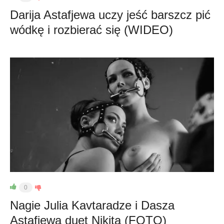
Darija Astafjewa uczy jeść barszcz pić
wódkę i rozbierać się (WIDEO)
0
Nagie Julia Kavtaradze i Dasza
Astafjewa duet Nikita (FOTO)