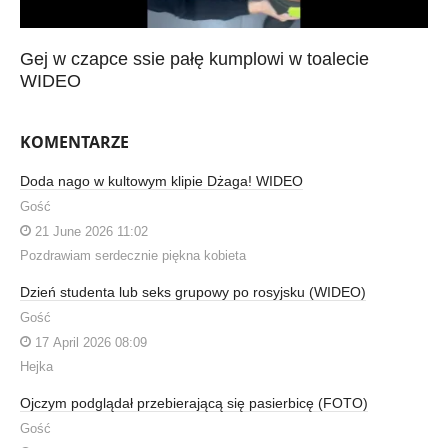
Gej w czapce ssie pałę kumplowi w toalecie
WIDEO
KOMENTARZE
Doda nago w kultowym klipie Dżaga! WIDEO
Gość
21 June 2026 11:02
Pozdrawiam serdecznie piękna kobieta
Dzień studenta lub seks grupowy po rosyjsku (WIDEO)
Gość
17 April 2026 08:09
Hejka
Ojczym podglądał przebierającą się pasierbicę (FOTO)
Gość