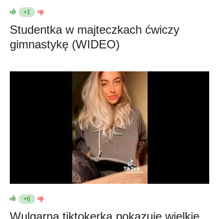
+1
Studentka w majteczkach ćwiczy
gimnastykę (WIDEO)
+6
Wulgarna tiktokerka pokazuje wielkie