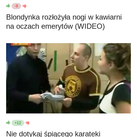
-9
Blondynka rozłożyła nogi w kawiarni
na oczach emerytów (WIDEO)
+12
Nie dotykaj śpiącego karateki