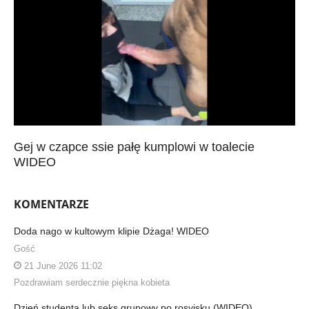
Gej w czapce ssie pałę kumplowi w toalecie
WIDEO
KOMENTARZE
Doda nago w kultowym klipie Dżaga! WIDEO
Gość
21 June 2026 11:02
Pozdrawiam serdecznie piękna kobieta
Dzień studenta lub seks grupowy po rosyjsku (WIDEO)