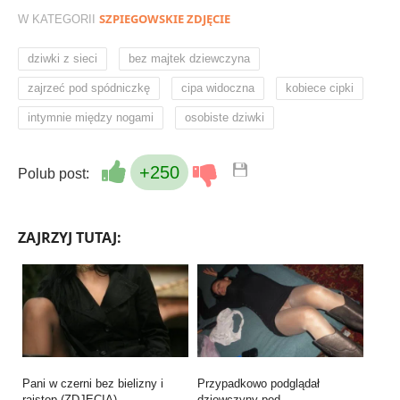
SZPIEGOWSKIE ZDJĘCIE
W KATEGORII
,
,
dziwki z sieci
bez majtek dziewczyna
,
,
,
zajrzeć pod spódniczkę
cipa widoczna
kobiece cipki
,
intymnie między nogami
osobiste dziwki
+250
Polub post:
ZAJRZYJ TUTAJ:
Pani w czerni bez bielizny i
Przypadkowo podglądał
rajstop (ZDJĘCIA)…
dziewczyny pod