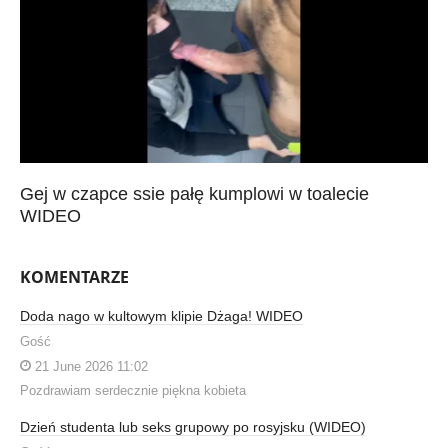
Gej w czapce ssie pałę kumplowi w toalecie
WIDEO
KOMENTARZE
Doda nago w kultowym klipie Dżaga! WIDEO
Gość
21 June 2026 11:02
Pozdrawiam serdecznie piękna kobieta
Dzień studenta lub seks grupowy po rosyjsku (WIDEO)