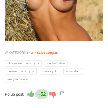
EROTYCZNE ZDJĘCIE
W KATEGORII
,
,
ukraińskie dziewczyny
cudzołóstwo
,
,
,
piękne dziewczyny
małe cycki
w szortach
erotyka na wsi
+52
Polub post: