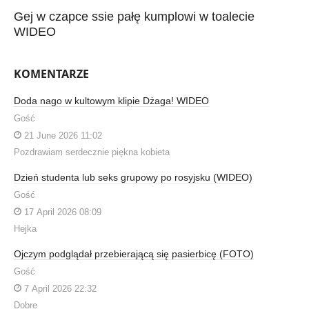
Gej w czapce ssie pałę kumplowi w toalecie
WIDEO
KOMENTARZE
Doda nago w kultowym klipie Dżaga! WIDEO
Gość
21 June 2026 11:02
Pozdrawiam serdecznie piękna kobieta
Dzień studenta lub seks grupowy po rosyjsku (WIDEO)
Gość
17 April 2026 08:09
Hejka
Ojczym podglądał przebierającą się pasierbicę (FOTO)
Gość
7 April 2026 22:32
Dobre