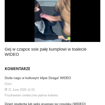
Gej w czapce ssie pałę kumplowi w toalecie
WIDEO
KOMENTARZE
Doda nago w kultowym klipie Dżaga! WIDEO
Gość
21 June 2026 11:02
Pozdrawiam serdecznie piękna kobieta
Dzień studenta lub seks grupowy po rosyjsku (WIDEO)