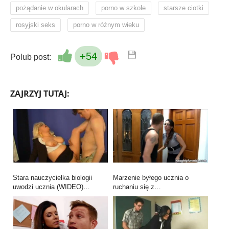
,
,
,
pożądanie w okularach
porno w szkole
starsze ciotki
,
rosyjski seks
porno w różnym wieku
+54
Polub post:
ZAJRZYJ TUTAJ:
Stara nauczycielka biologii
Marzenie byłego ucznia o
uwodzi ucznia (WIDEO)…
ruchaniu się z…