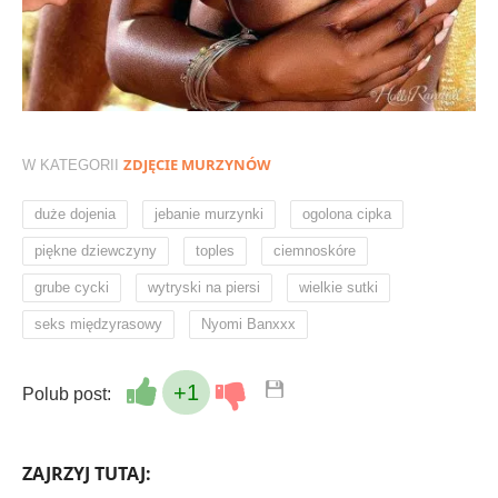
ZDJĘCIE MURZYNÓW
W KATEGORII
,
,
,
duże dojenia
jebanie murzynki
ogolona cipka
,
,
,
piękne dziewczyny
toples
ciemnoskóre
,
,
,
grube cycki
wytryski na piersi
wielkie sutki
,
seks międzyrasowy
Nyomi Banxxx
+1
Polub post:
ZAJRZYJ TUTAJ: