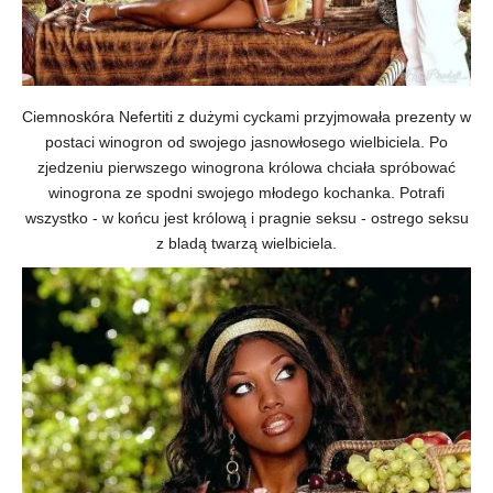
Ciemnoskóra Nefertiti z dużymi cyckami przyjmowała prezenty w
postaci winogron od swojego jasnowłosego wielbiciela. Po
zjedzeniu pierwszego winogrona królowa chciała spróbować
winogrona ze spodni swojego młodego kochanka. Potrafi
wszystko - w końcu jest królową i pragnie seksu - ostrego seksu
z bladą twarzą wielbiciela.