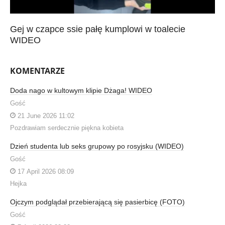
Gej w czapce ssie pałę kumplowi w toalecie
WIDEO
KOMENTARZE
Doda nago w kultowym klipie Dżaga! WIDEO
Gość
21 June 2026 11:02
Pozdrawiam serdecznie piękna kobieta
Dzień studenta lub seks grupowy po rosyjsku (WIDEO)
Gość
17 April 2026 08:09
Hejka
Ojczym podglądał przebierającą się pasierbicę (FOTO)
Gość