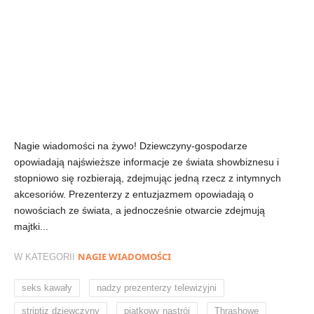
Nagie wiadomości na żywo! Dziewczyny-gospodarze
opowiadają najświeższe informacje ze świata showbiznesu i
stopniowo się rozbierają, zdejmując jedną rzecz z intymnych
akcesoriów. Prezenterzy z entuzjazmem opowiadają o
nowościach ze świata, a jednocześnie otwarcie zdejmują
majtki...
NAGIE WIADOMOŚCI
W KATEGORII
,
,
seks kawały
nadzy prezenterzy telewizyjni
,
,
,
striptiz dziewczyny
piątkowy nastrój
Thrashowe