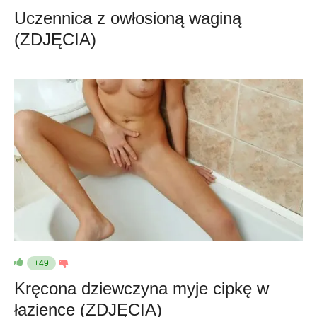
Uczennica z owłosioną waginą
(ZDJĘCIA)
+49
Kręcona dziewczyna myje cipkę w
łazience (ZDJĘCIA)