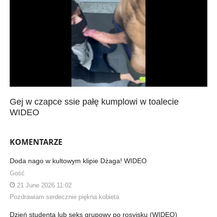
Gej w czapce ssie pałę kumplowi w toalecie
WIDEO
KOMENTARZE
Doda nago w kultowym klipie Dżaga! WIDEO
Gość
21 June 2026 11:02
Pozdrawiam serdecznie piękna kobieta
Dzień studenta lub seks grupowy po rosyjsku (WIDEO)