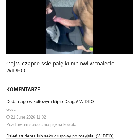
Gej w czapce ssie pałę kumplowi w toalecie
WIDEO
KOMENTARZE
Doda nago w kultowym klipie Dżaga! WIDEO
Gość
21 June 2026 11:02
Pozdrawiam serdecznie piękna kobieta
Dzień studenta lub seks grupowy po rosyjsku (WIDEO)