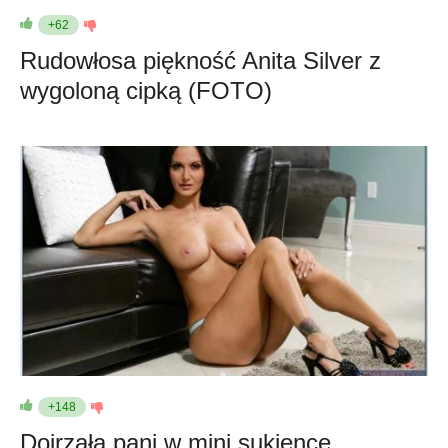
+62
Rudowłosa piękność Anita Silver z
wygoloną cipką (FOTO)
+148
Dojrzała pani w mini sukience