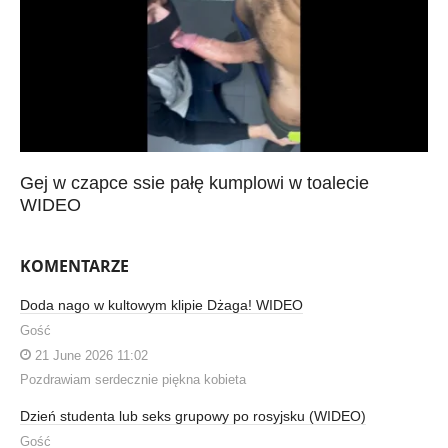
Gej w czapce ssie pałę kumplowi w toalecie
WIDEO
KOMENTARZE
Doda nago w kultowym klipie Dżaga! WIDEO
Gość
21 June 2026 11:02
Pozdrawiam serdecznie piękna kobieta
Dzień studenta lub seks grupowy po rosyjsku (WIDEO)
Gość