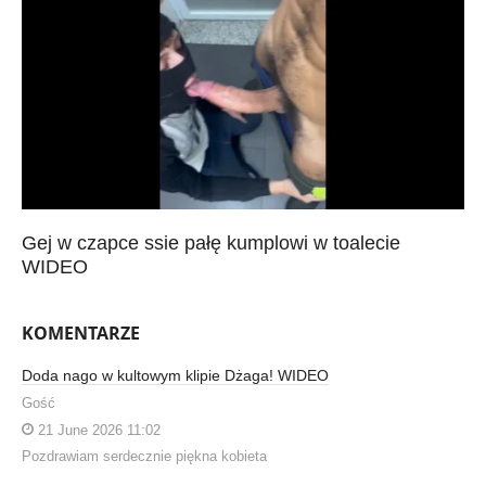
Gej w czapce ssie pałę kumplowi w toalecie
WIDEO
KOMENTARZE
Doda nago w kultowym klipie Dżaga! WIDEO
Gość
21 June 2026 11:02
Pozdrawiam serdecznie piękna kobieta