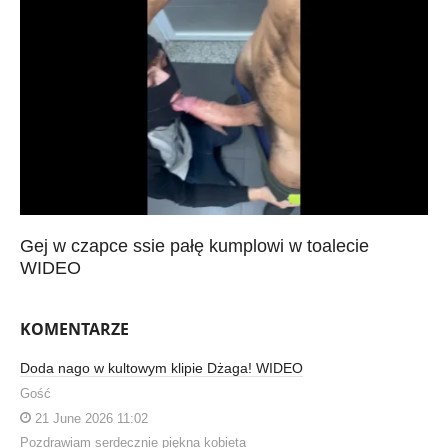
Gej w czapce ssie pałę kumplowi w toalecie
WIDEO
KOMENTARZE
Doda nago w kultowym klipie Dżaga! WIDEO
Gość
21 June 2026 11:02
Pozdrawiam serdecznie piękna kobieta