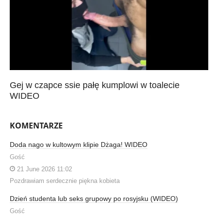
Gej w czapce ssie pałę kumplowi w toalecie
WIDEO
KOMENTARZE
Doda nago w kultowym klipie Dżaga! WIDEO
Gość
21 June 2026 11:02
Pozdrawiam serdecznie piękna kobieta
Dzień studenta lub seks grupowy po rosyjsku (WIDEO)
Gość