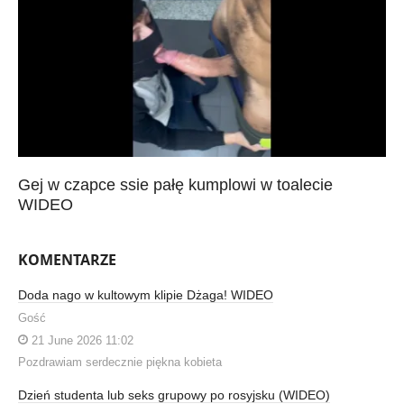
Gej w czapce ssie pałę kumplowi w toalecie
WIDEO
KOMENTARZE
Doda nago w kultowym klipie Dżaga! WIDEO
Gość
21 June 2026 11:02
Pozdrawiam serdecznie piękna kobieta
Dzień studenta lub seks grupowy po rosyjsku (WIDEO)