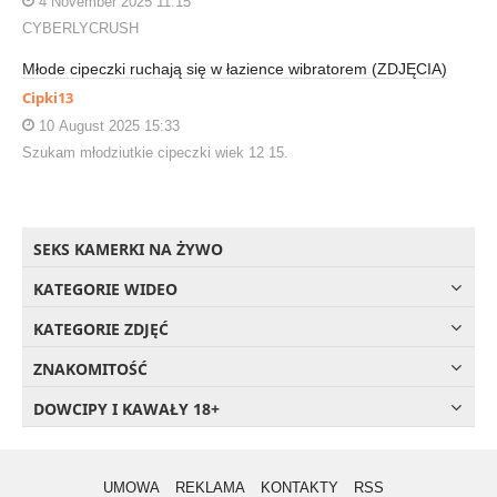
4 November 2025 11:15
CYBERLYCRUSH
Młode cipeczki ruchają się w łazience wibratorem (ZDJĘCIA)
Cipki13
10 August 2025 15:33
Szukam młodziutkie cipeczki wiek 12 15.
SEKS KAMERKI NA ŻYWO
KATEGORIE WIDEO
KATEGORIE ZDJĘĆ
ZNAKOMITOŚĆ
DOWCIPY I KAWAŁY 18+
UMOWA
REKLAMA
KONTAKTY
RSS