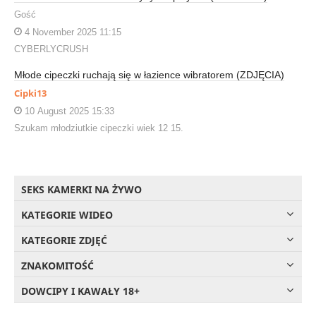
Gość
4 November 2025 11:15
CYBERLYCRUSH
Młode cipeczki ruchają się w łazience wibratorem (ZDJĘCIA)
Cipki13
10 August 2025 15:33
Szukam młodziutkie cipeczki wiek 12 15.
SEKS KAMERKI NA ŻYWO
KATEGORIE WIDEO
KATEGORIE ZDJĘĆ
ZNAKOMITOŚĆ
DOWCIPY I KAWAŁY 18+