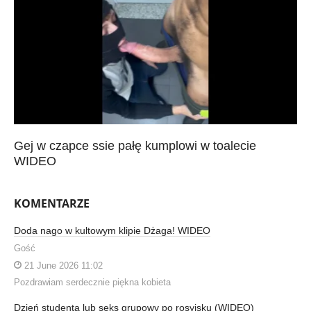
Gej w czapce ssie pałę kumplowi w toalecie
WIDEO
KOMENTARZE
Doda nago w kultowym klipie Dżaga! WIDEO
Gość
21 June 2026 11:02
Pozdrawiam serdecznie piękna kobieta
Dzień studenta lub seks grupowy po rosyjsku (WIDEO)