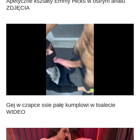
Apetyczne kształty Emmy Hicks w ostrym analu
ZDJĘCIA
Gej w czapce ssie pałę kumplowi w toalecie
WIDEO