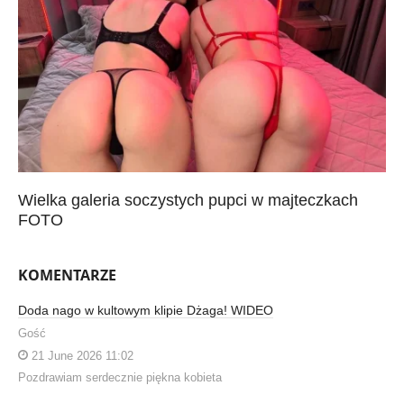
Wielka galeria soczystych pupci w majteczkach
FOTO
KOMENTARZE
Doda nago w kultowym klipie Dżaga! WIDEO
Gość
21 June 2026 11:02
Pozdrawiam serdecznie piękna kobieta