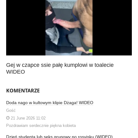
Gej w czapce ssie pałę kumplowi w toalecie
WIDEO
KOMENTARZE
Doda nago w kultowym klipie Dżaga! WIDEO
Gość
21 June 2026 11:02
Pozdrawiam serdecznie piękna kobieta
Dzień studenta lub seks grupowy po rosyjsku (WIDEO)