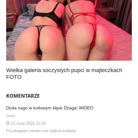
Wielka galeria soczystych pupci w majteczkach
FOTO
KOMENTARZE
Doda nago w kultowym klipie Dżaga! WIDEO
Gość
21 June 2026 11:02
Pozdrawiam serdecznie piękna kobieta