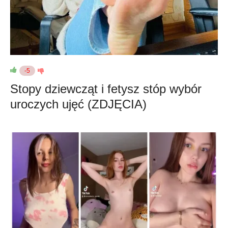
-5
Stopy dziewcząt i fetysz stóp wybór
uroczych ujęć (ZDJĘCIA)