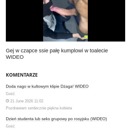
Gej w czapce ssie pałę kumplowi w toalecie
WIDEO
KOMENTARZE
Doda nago w kultowym klipie Dżaga! WIDEO
Gość
21 June 2026 11:02
Pozdrawiam serdecznie piękna kobieta
Dzień studenta lub seks grupowy po rosyjsku (WIDEO)
Gość