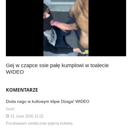
Gej w czapce ssie pałę kumplowi w toalecie
WIDEO
KOMENTARZE
Doda nago w kultowym klipie Dżaga! WIDEO
Gość
21 June 2026 11:02
Pozdrawiam serdecznie piękna kobieta