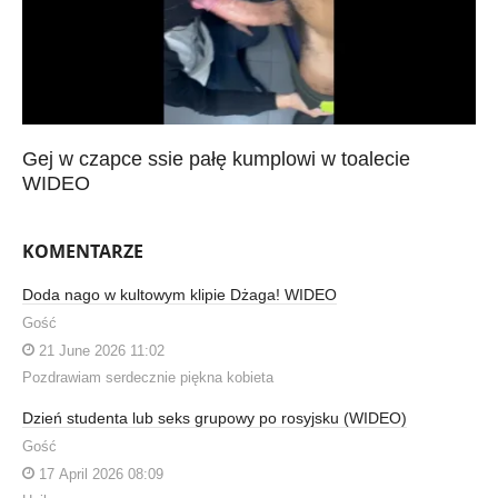
Gej w czapce ssie pałę kumplowi w toalecie
WIDEO
KOMENTARZE
Doda nago w kultowym klipie Dżaga! WIDEO
Gość
21 June 2026 11:02
Pozdrawiam serdecznie piękna kobieta
Dzień studenta lub seks grupowy po rosyjsku (WIDEO)
Gość
17 April 2026 08:09