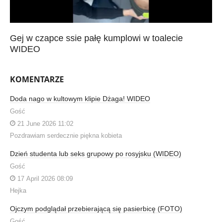
Gej w czapce ssie pałę kumplowi w toalecie
WIDEO
KOMENTARZE
Doda nago w kultowym klipie Dżaga! WIDEO
Gość
21 June 2026 11:02
Pozdrawiam serdecznie piękna kobieta
Dzień studenta lub seks grupowy po rosyjsku (WIDEO)
Gość
17 April 2026 08:09
Hejka
Ojczym podglądał przebierającą się pasierbicę (FOTO)
Gość