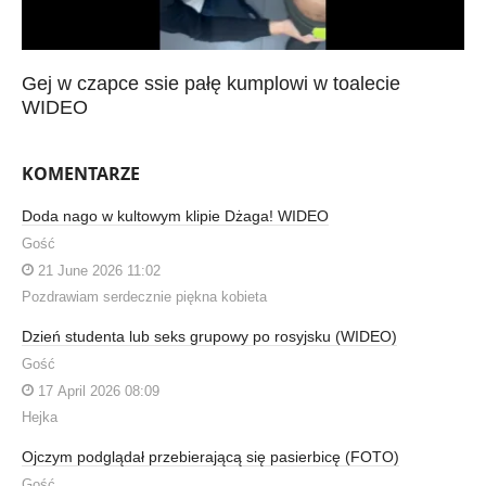
Gej w czapce ssie pałę kumplowi w toalecie
WIDEO
KOMENTARZE
Doda nago w kultowym klipie Dżaga! WIDEO
Gość
21 June 2026 11:02
Pozdrawiam serdecznie piękna kobieta
Dzień studenta lub seks grupowy po rosyjsku (WIDEO)
Gość
17 April 2026 08:09
Hejka
Ojczym podglądał przebierającą się pasierbicę (FOTO)
Gość