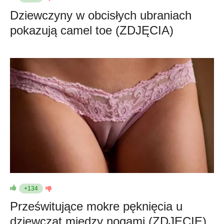
Dziewczyny w obcisłych ubraniach
pokazują camel toe (ZDJĘCIA)
+134
Prześwitujące mokre pęknięcia u
dziewcząt między nogami (ZDJĘCIE)