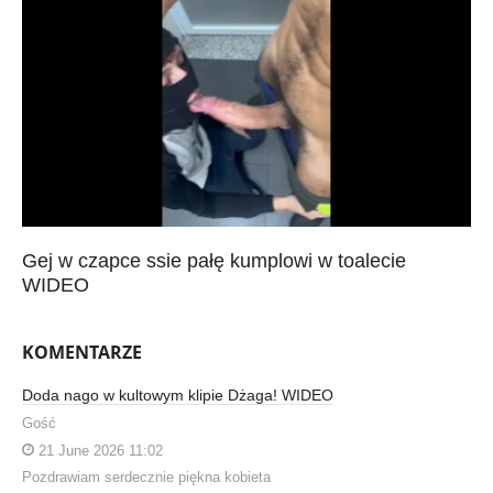
Gej w czapce ssie pałę kumplowi w toalecie
WIDEO
KOMENTARZE
Doda nago w kultowym klipie Dżaga! WIDEO
Gość
21 June 2026 11:02
Pozdrawiam serdecznie piękna kobieta