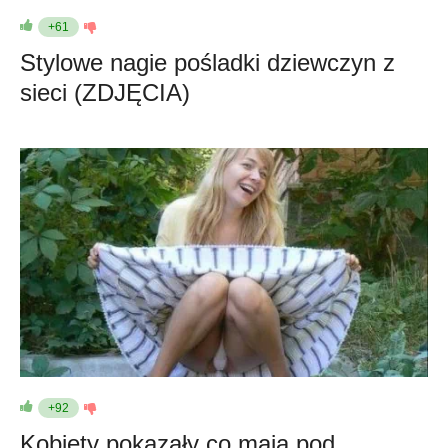
+61
Stylowe nagie pośladki dziewczyn z
sieci (ZDJĘCIA)
+92
Kobiety pokazały co mają pod