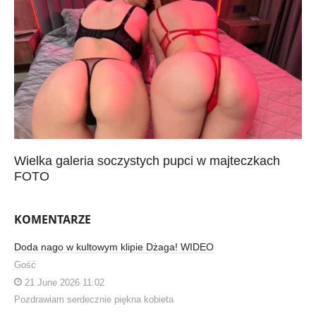
Wielka galeria soczystych pupci w majteczkach
FOTO
KOMENTARZE
Doda nago w kultowym klipie Dżaga! WIDEO
Gość
21 June 2026 11:02
Pozdrawiam serdecznie piękna kobieta