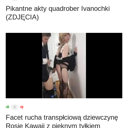
Pikantne akty quadrober Ivanochki
(ZDJĘCIA)
0
Facet rucha transpłciową dziewczynę
Rosie Kawaii z pięknym tyłkiem