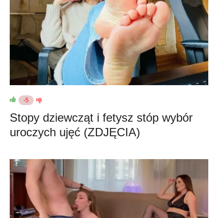
-5
Stopy dziewcząt i fetysz stóp wybór
uroczych ujęć (ZDJĘCIA)