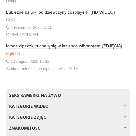
Dobre
Lubieżne dziurki od dziewczyny cosplayerki (HD WIDEO)
Gość
4 November 2025 11:15
CYBERLYCRUSH
Młode cipeczki ruchają się w łazience wibratorem (ZDJĘCIA)
Cipki13
10 August 2025 15:33
Szukam młodziutkie cipeczki wiek 12 15.
SEKS KAMERKI NA ŻYWO
KATEGORIE WIDEO
KATEGORIE ZDJĘĆ
ZNAKOMITOŚĆ