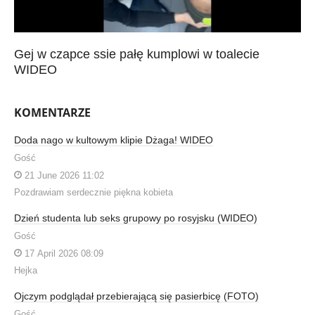
Gej w czapce ssie pałę kumplowi w toalecie
WIDEO
KOMENTARZE
Doda nago w kultowym klipie Dżaga! WIDEO
Gość
21 June 2026 11:02
Pozdrawiam serdecznie piękna kobieta
Dzień studenta lub seks grupowy po rosyjsku (WIDEO)
Gość
17 April 2026 08:09
Hejka
Ojczym podglądał przebierającą się pasierbicę (FOTO)
Gość