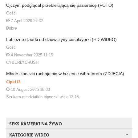
Ojczym podglądał przebierającą się pasierbicę (FOTO)
Gość
7 April 2026 22:32
Dobre
Lubieżne dziurki od dziewczyny cosplayerki (HD WIDEO)
Gość
4 November 2025 11:15
CYBERLYCRUSH
Młode cipeczki ruchają się w łazience wibratorem (ZDJĘCIA)
Cipki13
10 August 2025 15:33
Szukam młodziutkie cipeczki wiek 12 15.
SEKS KAMERKI NA ŻYWO
KATEGORIE WIDEO