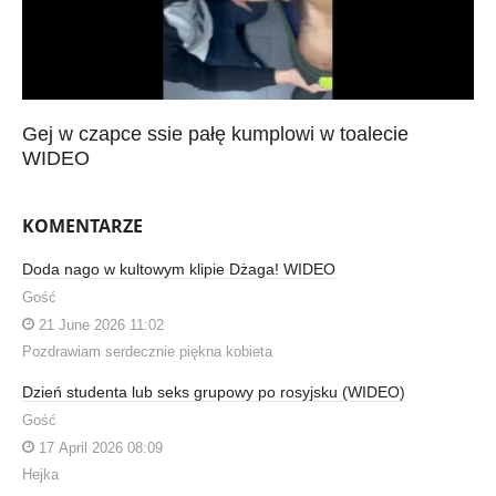
Gej w czapce ssie pałę kumplowi w toalecie
WIDEO
KOMENTARZE
Doda nago w kultowym klipie Dżaga! WIDEO
Gość
21 June 2026 11:02
Pozdrawiam serdecznie piękna kobieta
Dzień studenta lub seks grupowy po rosyjsku (WIDEO)
Gość
17 April 2026 08:09
Hejka