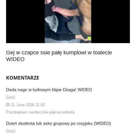
Gej w czapce ssie pałę kumplowi w toalecie
WIDEO
KOMENTARZE
Doda nago w kultowym klipie Dżaga! WIDEO
Gość
21 June 2026 11:02
Pozdrawiam serdecznie piękna kobieta
Dzień studenta lub seks grupowy po rosyjsku (WIDEO)
Gość