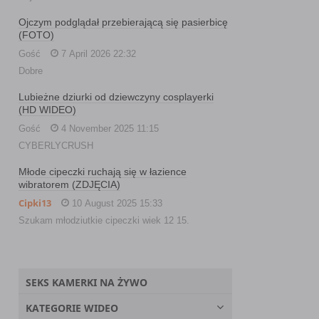
Ojczym podglądał przebierającą się pasierbicę
(FOTO)
Gość
7 April 2026 22:32
Dobre
Lubieżne dziurki od dziewczyny cosplayerki
(HD WIDEO)
Gość
4 November 2025 11:15
CYBERLYCRUSH
Młode cipeczki ruchają się w łazience
wibratorem (ZDJĘCIA)
Cipki13
10 August 2025 15:33
Szukam młodziutkie cipeczki wiek 12 15.
SEKS KAMERKI NA ŻYWO
KATEGORIE WIDEO