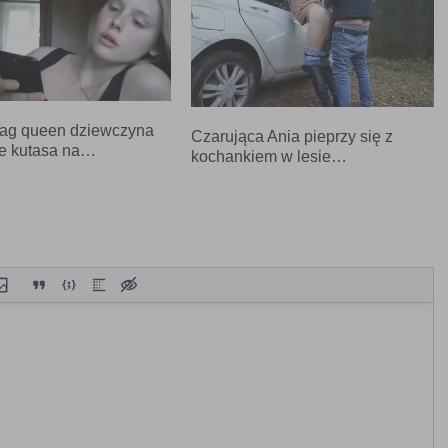
rag queen dziewczyna
Czarująca Ania pieprzy się z
ie kutasa na…
kochankiem w lesie…