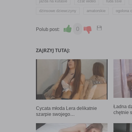
,
,
,
jazda na kutasie
czat wideo
ruda ssie
,
,
dżinsowe dziewczyny
amatorskie
ogolona c
0
Polub post:
ZAJRZYJ TUTAJ:
Ładna d
Cycata młoda Lera delikatnie
chętnie 
szarpie swojego…