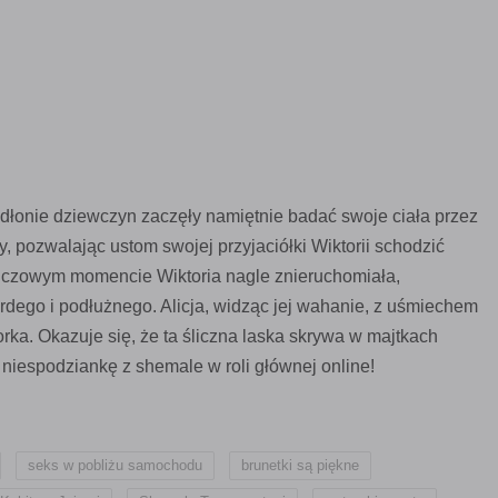
 dłonie dziewczyn zaczęły namiętnie badać swoje ciała przez
zy, pozwalając ustom swojej przyjaciółki Wiktorii schodzić
kluczowym momencie Wiktoria nagle znieruchomiała,
dego i podłużnego. Alicja, widząc jej wahanie, z uśmiechem
orka. Okazuje się, że ta śliczna laska skrywa w majtkach
 niespodziankę z shemale w roli głównej online!
,
,
,
seks w pobliżu samochodu
brunetki są piękne