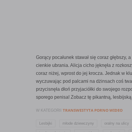
Gorący pocałunek stawał się coraz głębszy, a
cienkie ubrania. Alicja cicho jęknęła z rozkos
coraz niżej, wprost do jej krocza. Jednak w 
wyczuwając pod palcami na dżinsach coś twar
przycisnęła dłoń przyjaciółki do swojego rozp
sporego penisa! Zobacz tę pikantną, lesbijską
TRANSWESTYTA PORNO WIDEO
W KATEGORII
,
,
Lesbijki
młode dziewczyny
oralny na ulicy