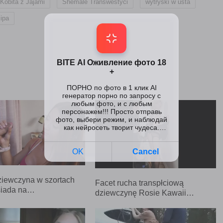
,
,
,
Kobita z Jajami
Shemale Transwestyci
wytryski w usta
ipa
ziewczyna w szortach
Facet rucha transpłciową
siada na…
dziewczynę Rosie Kawaii…