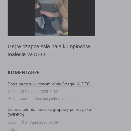
Gej w czapce ssie pałę kumplowi w
toalecie WIDEO
KOMENTARZE
Doda nago w kultowym klipie Dżaga! WIDEO
Gość
21 June 2026 11:02
Pozdrawiam serdecznie piękna kobieta
Dzień studenta lub seks grupowy po rosyjsku
(WIDEO)
Gość
17 April 2026 08:09
Hejka