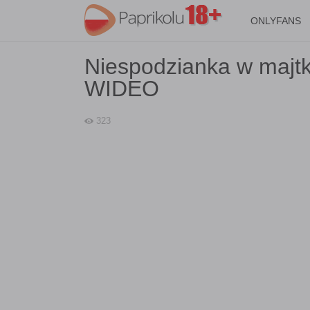
ONLYFANS
Niespodzianka w majtkac
WIDEO
323