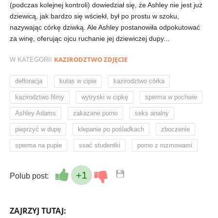
(podczas kolejnej kontroli) dowiedział się, że Ashley nie jest już
dziewicą, jak bardzo się wściekł, był po prostu w szoku,
nazywając córkę dziwką. Ale Ashley postanowiła odpokutować
za winę, oferując ojcu ruchanie jej dziewiczej dupy...
KAZIRODZTWO ZDJĘCIE
W KATEGORII
,
,
,
defloracja
kutas w cipie
kazirodztwo córka
,
,
,
kazirodztwo filmy
wytryski w cipkę
sperma w pochwie
,
,
,
Ashley Adams
zakazane porno
seks analny
,
,
,
pieprzyć w dupę
klepanie po pośladkach
zboczenie
,
,
sperma na pupie
ssać studentki
porno z rozmowami
+1
Polub post:
ZAJRZYJ TUTAJ: