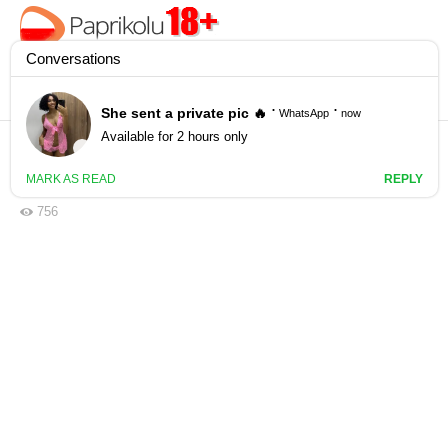
Daddy Diddler - Zły tata przeleciał córkę w
dupę (WIDEO)
756