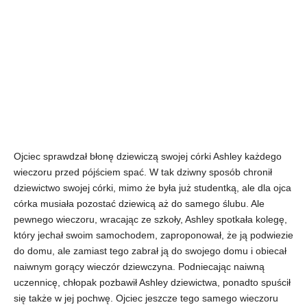
Ojciec sprawdzał błonę dziewiczą swojej córki Ashley każdego
wieczoru przed pójściem spać. W tak dziwny sposób chronił
dziewictwo swojej córki, mimo że była już studentką, ale dla ojca
córka musiała pozostać dziewicą aż do samego ślubu. Ale
pewnego wieczoru, wracając ze szkoły, Ashley spotkała kolegę,
który jechał swoim samochodem, zaproponował, że ją podwiezie
do domu, ale zamiast tego zabrał ją do swojego domu i obiecał
naiwnym gorący wieczór dziewczyna. Podniecając naiwną
uczennicę, chłopak pozbawił Ashley dziewictwa, ponadto spuścił
się także w jej pochwę. Ojciec jeszcze tego samego wieczoru