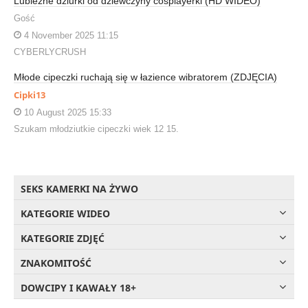
Lubieżne dziurki od dziewczyny cosplayerki (HD WIDEO)
Gość
4 November 2025 11:15
CYBERLYCRUSH
Młode cipeczki ruchają się w łazience wibratorem (ZDJĘCIA)
Cipki13
10 August 2025 15:33
Szukam młodziutkie cipeczki wiek 12 15.
SEKS KAMERKI NA ŻYWO
KATEGORIE WIDEO
KATEGORIE ZDJĘĆ
ZNAKOMITOŚĆ
DOWCIPY I KAWAŁY 18+