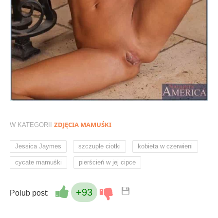
ZDJĘCIA MAMUŚKI
W KATEGORII
,
,
,
Jessica Jaymes
szczupłe ciotki
kobieta w czerwieni
,
cycate mamuśki
pierścień w jej cipce
+93
Polub post: