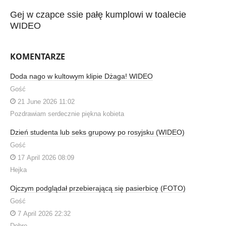
Gej w czapce ssie pałę kumplowi w toalecie
WIDEO
KOMENTARZE
Doda nago w kultowym klipie Dżaga! WIDEO
Gość
21 June 2026 11:02
Pozdrawiam serdecznie piękna kobieta
Dzień studenta lub seks grupowy po rosyjsku (WIDEO)
Gość
17 April 2026 08:09
Hejka
Ojczym podglądał przebierającą się pasierbicę (FOTO)
Gość
7 April 2026 22:32
Dobre