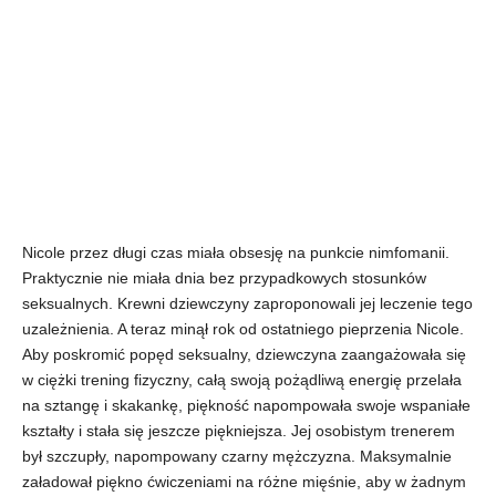
Nicole przez długi czas miała obsesję na punkcie nimfomanii.
Praktycznie nie miała dnia bez przypadkowych stosunków
seksualnych. Krewni dziewczyny zaproponowali jej leczenie tego
uzależnienia. A teraz minął rok od ostatniego pieprzenia Nicole.
Aby poskromić popęd seksualny, dziewczyna zaangażowała się
w ciężki trening fizyczny, całą swoją pożądliwą energię przelała
na sztangę i skakankę, piękność napompowała swoje wspaniałe
kształty i stała się jeszcze piękniejsza. Jej osobistym trenerem
był szczupły, napompowany czarny mężczyzna. Maksymalnie
załadował piękno ćwiczeniami na różne mięśnie, aby w żadnym