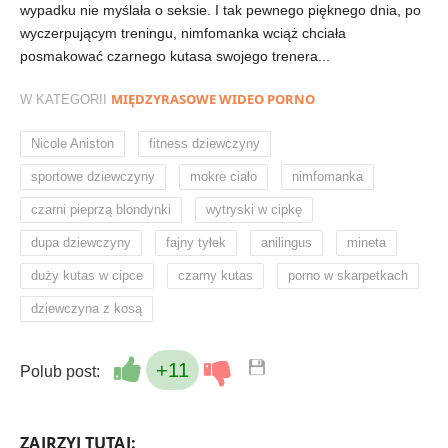
wypadku nie myślała o seksie. I tak pewnego pięknego dnia, po
wyczerpującym treningu, nimfomanka wciąż chciała
posmakować czarnego kutasa swojego trenera...
MIĘDZYRASOWE WIDEO PORNO
W KATEGORII
,
,
Nicole Aniston
fitness dziewczyny
,
,
,
sportowe dziewczyny
mokre ciało
nimfomanka
,
,
czarni pieprzą blondynki
wytryski w cipkę
,
,
,
,
dupa dziewczyny
fajny tyłek
anilingus
mineta
,
,
,
duży kutas w cipce
czarny kutas
porno w skarpetkach
dziewczyna z kosą
+11
Polub post:
ZAJRZYJ TUTAJ: