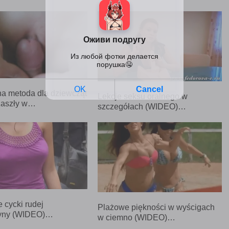
a metoda dla dziewcząt
Lekcje seksu oralnego w
zaszły w…
szczegółach (WIDEO)…
 cycki rudej
Plażowe piękności w wyścigach
yny (WIDEO)…
w ciemno (WIDEO)…