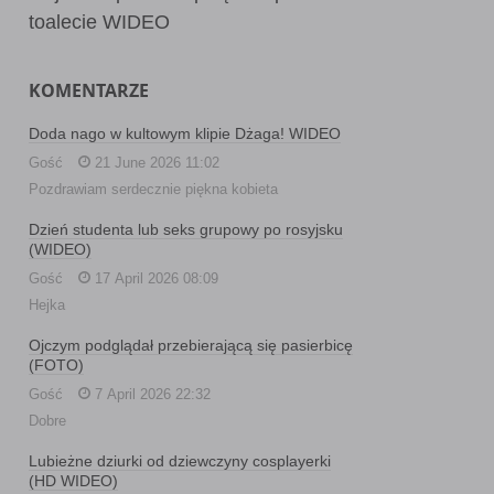
toalecie WIDEO
KOMENTARZE
Doda nago w kultowym klipie Dżaga! WIDEO
Gość
21 June 2026 11:02
Pozdrawiam serdecznie piękna kobieta
Dzień studenta lub seks grupowy po rosyjsku
(WIDEO)
Gość
17 April 2026 08:09
Hejka
Ojczym podglądał przebierającą się pasierbicę
(FOTO)
Gość
7 April 2026 22:32
Dobre
Lubieżne dziurki od dziewczyny cosplayerki
(HD WIDEO)