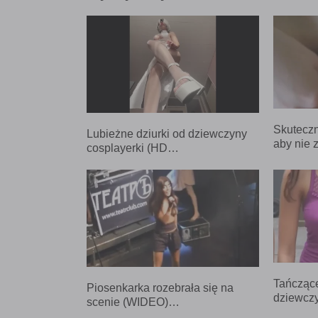
Skuteczn
Lubieżne dziurki od dziewczyny
aby nie 
cosplayerki (HD…
Tańczące
Piosenkarka rozebrała się na
dziewcz
scenie (WIDEO)…