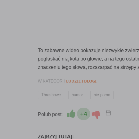
To zabawne wideo pokazuje niezwykłe zwierzę
pogłaskać nią kota po głowie, a na tego ostat
znaczeniu tego słowa, rozszarpać na strzępy
LUDZIE I BLOGI
W KATEGORII
,
,
Thrashowe
humor
nie porno
+4
Polub post:
ZAJRZYJ TUTAJ: