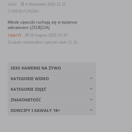
Gość
4 November 2025 11:15
CYBERLYCRUSH
Młode cipeczki ruchają się w łazience
wibratorem (ZDJĘCIA)
Cipki13
10 August 2025 15:33
Szukam młodziutkie cipeczki wiek 12 15.
SEKS KAMERKI NA ŻYWO
KATEGORIE WIDEO
KATEGORIE ZDJĘĆ
ZNAKOMITOŚĆ
DOWCIPY I KAWAŁY 18+