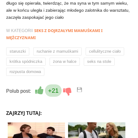
długo się opierała, twierdząc, że ma syna w tym samym wieku,
ale w końcu uległa i zabierając młodego zalotnika do warsztatu,
zaczęła zaspokajać jego ciało
SEKS Z DOJRZAŁYMI MAMUŚKAMI I
W KATEGORII
MĘŻCZYZNAMI
,
,
,
staruszki
ruchanie z mamuśkami
cellulityczne ciało
,
,
,
krótka spódniczka
żona w halce
seks na stole
rozpusta domowa
+21
Polub post:
ZAJRZYJ TUTAJ: