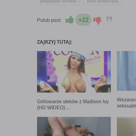
,
podglądane ruchanie
luźne dziewczyny
+22
Polub post:
ZAJRZYJ TUTAJ:
Wezwano
Grillowanie steków z Madison Ivy
seksual
(HD WIDEO)…