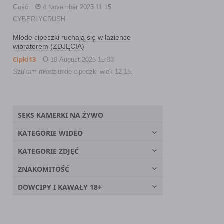
Gość
4 November 2025 11:15
CYBERLYCRUSH
Młode cipeczki ruchają się w łazience
wibratorem (ZDJĘCIA)
Cipki13
10 August 2025 15:33
Szukam młodziutkie cipeczki wiek 12 15.
SEKS KAMERKI NA ŻYWO
KATEGORIE WIDEO
KATEGORIE ZDJĘĆ
ZNAKOMITOŚĆ
DOWCIPY I KAWAŁY 18+