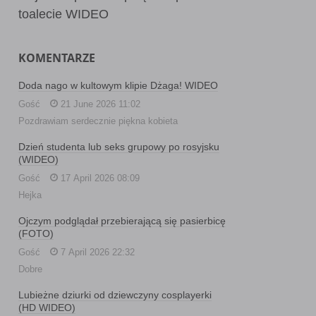
toalecie WIDEO
KOMENTARZE
Doda nago w kultowym klipie Dżaga! WIDEO
Gość
21 June 2026 11:02
Pozdrawiam serdecznie piękna kobieta
Dzień studenta lub seks grupowy po rosyjsku
(WIDEO)
Gość
17 April 2026 08:09
Hejka
Ojczym podglądał przebierającą się pasierbicę
(FOTO)
Gość
7 April 2026 22:32
Dobre
Lubieżne dziurki od dziewczyny cosplayerki
(HD WIDEO)