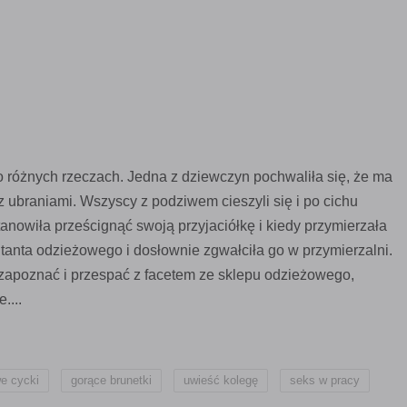
 o różnych rzeczach. Jedna z dziewczyn pochwaliła się, że ma
 ubraniami. Wszyscy z podziwem cieszyli się i po cichu
stanowiła prześcignąć swoją przyjaciółkę i kiedy przymierzała
tanta odzieżowego i dosłownie zgwałciła go w przymierzalni.
 zapoznać i przespać z facetem ze sklepu odzieżowego,
....
,
,
,
,
we cycki
gorące brunetki
uwieść kolegę
seks w pracy