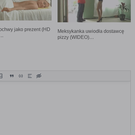
ochwy jako prezent (HD
Meksykanka uwiodła dostawcę
)…
pizzy (WIDEO)…