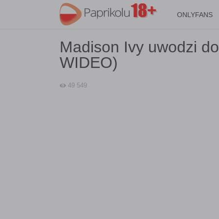
ONLYFANS
Madison Ivy uwodzi do
WIDEO)
49 549