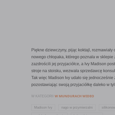
Piękne dziewczyny, pijąc koktajl, rozmawiały
nowego chłopaka, którego poznała w sklepie z
zazdrościli jej przyjaciółce, a Ivy Madison po
stroje na stoisku, wezwała sprzedawcę konsul
Tak więc Madison Ivy udało się jednocześnie
pozostawiając swoją przyjaciółkę daleko w tyle
W MUNDURACH WIDEO
W KATEGORII
,
,
Madison Ivy
nago w przymierzalni
silikono