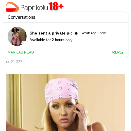
Rozebrana piękność w bandanie z lat
dziewięćdziesiątych (ZDJĘCIA)
21 337